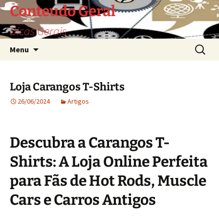
Saltar
Conteudo Geral
para
Dicas Gerais
o
conteúdo
Pesquis
Menu
por:
Loja Carangos T-Shirts
26/06/2024
Artigos
Descubra a Carangos T-
Shirts: A Loja Online Perfeita
para Fãs de Hot Rods, Muscle
Cars e Carros Antigos