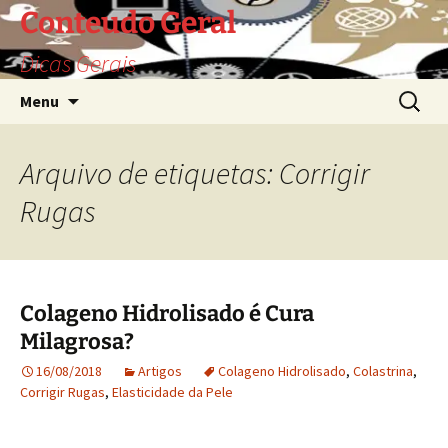
Saltar
Conteudo Geral
para
Dicas Gerais
o
conteúdo
Pesquis
Menu
por:
Arquivo de etiquetas: Corrigir
Rugas
Colageno Hidrolisado é Cura
Milagrosa?
16/08/2018
Artigos
Colageno Hidrolisado
,
Colastrina
,
Corrigir Rugas
,
Elasticidade da Pele