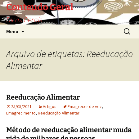
Saltar
Conteudo Geral
para
Dicas Gerais
o
conteúdo
Pesquis
Menu
por:
Arquivo de etiquetas: Reeducação
Alimentar
Reeducação Alimentar
25/05/2021
Artigos
Emagrecer de vez
,
Emagrecimento
,
Reeducação Alimentar
Método de reeducação alimentar muda
vida de milhares de pessoas