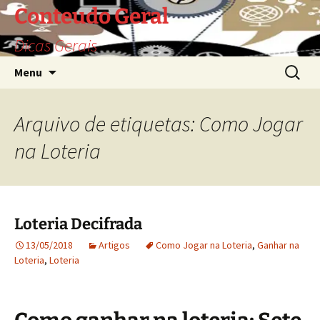
Saltar
Conteudo Geral
para
Dicas Gerais
o
conteúdo
Pesquis
Menu
por:
Arquivo de etiquetas: Como Jogar
na Loteria
Loteria Decifrada
13/05/2018
Artigos
Como Jogar na Loteria
,
Ganhar na
Loteria
,
Loteria