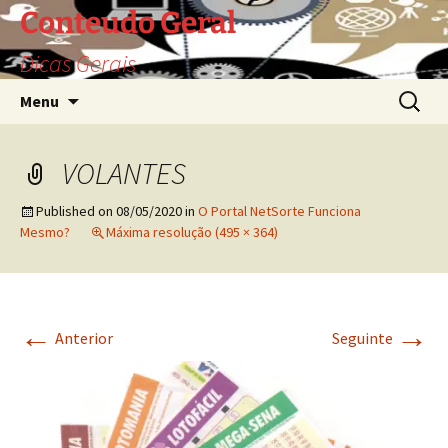
Saltar
Conteudo Geral
para
Dicas Gerais
o
conteúdo
Pesquis
Menu
por:
VOLANTES
Published on
08/05/2020
in
O Portal NetSorte Funciona
Mesmo?
Máxima resolução (495 × 364)
←
→
Anterior
Seguinte