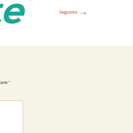
→
Seguinte
 com
*