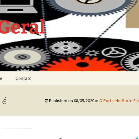
Geral
e
Contato
 é
Published on
08/05/2020
in
O Portal NetSorte F