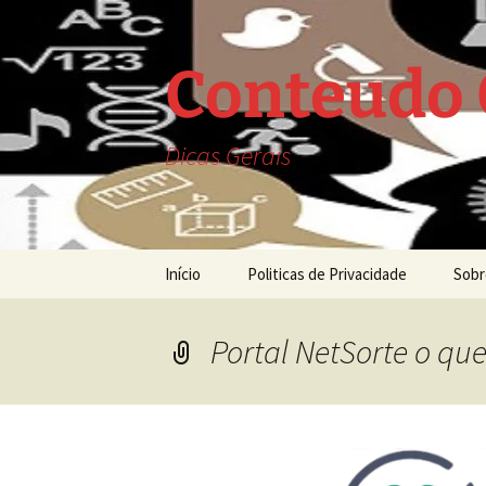
Saltar
para
o
Conteudo 
conteúdo
Dicas Gerais
Início
Politicas de Privacidade
Sobr
Portal NetSorte o que